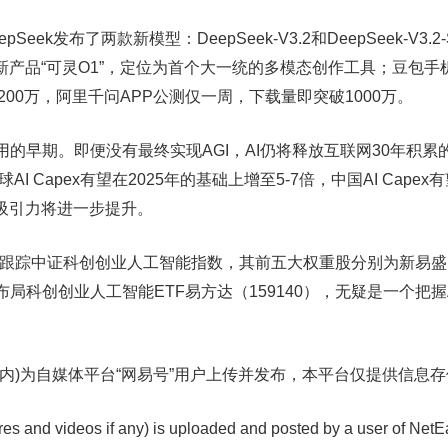
ek发布了两款新模型：DeepSeek-V3.2和DeepSeek-V3
产品“可灵O1”，定位为首个大一统的多模态创作工具；豆包手机助
200万，阿里千问APP公测仅一周，下载量即突破1000万。
的早期。即便没有最终实现AGI，AI仍将释放互联网30年积
 Capex有望在2025年的基础上增至5-7倍，中国AI Cape
吸引力将进一步提升。
）紧密跟踪中证科创创业人工智能指数，其前五大权重股分别为新
布局科创创业人工智能ETF易方达（159140），无疑是一个把
内)为自媒体平台“网易号”用户上传并发布，本平台仅提供信息
ures and videos if any) is uploaded and posted by a user of Net