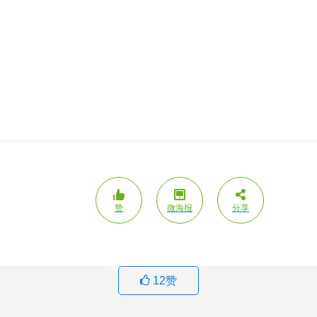
赞
微海报
分享
12
赞