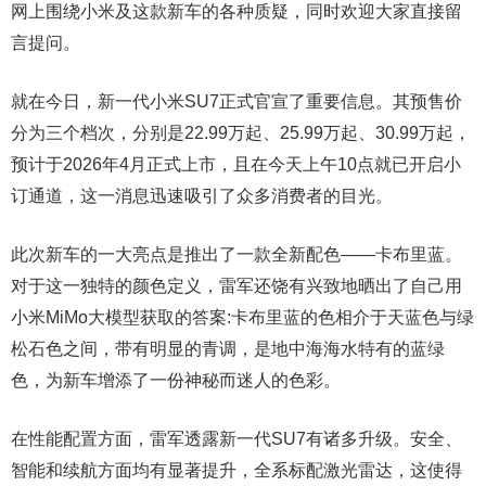
网上围绕小米及这款新车的各种质疑，同时欢迎大家直接留
言提问。
就在今日，新一代
小米SU7
正式官宣了重要信息。其预售价
分为三个档次，分别是22.99万起、25.99万起、30.99万起，
预计于2026年4月正式上市，且在今天上午10点就已开启小
订通道，这一消息迅速吸引了众多消费者的目光。
此次新车的一大亮点是推出了一款全新配色——
卡布里蓝
。
对于这一独特的颜色定义，雷军还饶有兴致地晒出了自己用
小米MiMo大模型获取的答案:卡布里蓝的色相介于天蓝色与绿
松石色之间，带有明显的青调，是地中海海水特有的蓝绿
色，为新车增添了一份神秘而迷人的色彩。
在性能配置方面，雷军透露新一代SU7有诸多升级。安全、
智能和续航方面均有显著提升，全系标配激光雷达，这使得