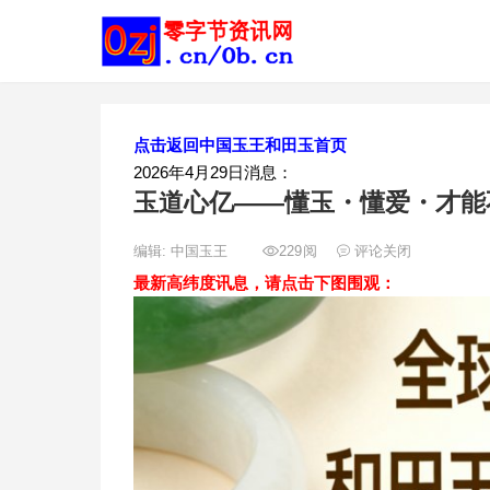
点击返回中国玉王和田玉首页
2026年4月29日消息：
玉道心亿——懂玉・懂爱・才能
编辑:
中国玉王
229
阅
评论关闭
最新高纬度讯息，请点击下图围观：