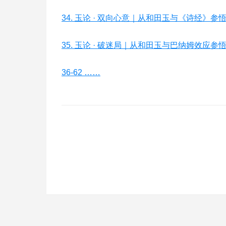
34. 玉论 · 双向心意｜从和田玉与《诗经》参
35. 玉论 · 破迷局｜从和田玉与巴纳姆效应
36-62 ……