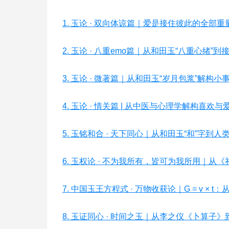
1. 玉论 · 双向体谅篇｜爱是接住彼此的全部重量
2. 玉论 · 八重emo篇｜从和田玉“八重心绪”
3. 玉论 · 微著篇｜从和田玉“岁月包浆”解构
4. 玉论 · 情关篇 | 从中医与心理学解构喜欢
5. 玉铭和合 · 天下同心｜从和田玉“和”字
6. 玉权论 · 不为我所有，皆可为我所用｜
7. 中国玉王方程式 · 万物收获论｜G = 
8. 玉证同心 · 时间之玉｜从李之仪《卜算