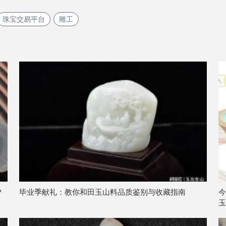
珠宝交易平台
雕工
？
毕业季献礼：教你和田玉山料品质鉴别与收藏指南
今
玉