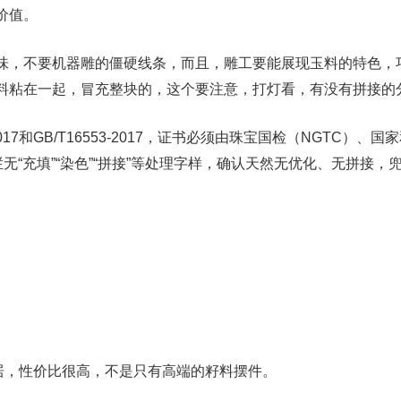
价值。
味，不要机器雕的僵硬线条，而且，雕工要能展现玉料的特色，
料粘在一起，冒充整块的，这个要注意，打灯看，有没有拼接的
2017和GB/T16553-2017，证书必须由珠宝国检（NGTC
无“充填”“染色”“拼接”等处理字样，确认天然无优化、无拼接，
居，性价比很高，不是只有高端的籽料摆件。