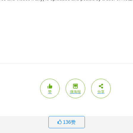
赞
微海报
分享
136
赞