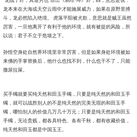
“龙战于野，其道穷也”语出《易经·坤》卦，䷁，意思是说：
龙本来在大海或天空云雨中才能施展威力，如果在原野里搏
斗，龙必然陷入绝境。 虎落平阳被犬欺，意思就是贼王虽然
厉害，一旦他离开了有利于他的环境，就有被捉的风险，所
以说：君子不立于危墙之下。
孙悟空身处自然界环境里非常厉害，但是如果身处环境被如
来佛的手掌替换后，他什么也找不到，什么也干不了，只能
撒尿拉屎。
买手镯就要买纯天然和田玉手镯，只要是纯天然的和田玉手
镯，就可以战胜别人的不是纯天然的完美无瑕的和田玉手
镯，哪怕别人的价值几万几十万元；只要是纯天然的和田玉
手镯，无论贵贱，都各具特色、各有千秋，都有收藏价值，
纯天然和田玉都是中国玉王。