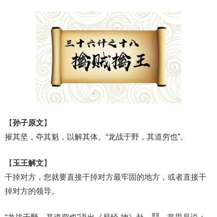
播
放
器
【
孙子原文
】
摧其坚，夺其魁，以解其体。“龙战于野，其道穷也”。
【
玉王解文
】
干掉对方，您就要直接干掉对方最牢固的地方，或者直接干
掉对方的领导。