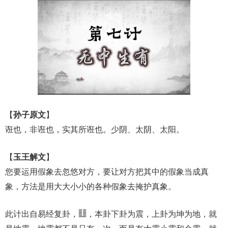
放
器
【
孙子原文
】
诳也，非诳也，实其所诳也。少阴、太阴、太阳。
【
玉王解文
】
您要运用假象去忽悠对方，要让对方把其中的假象当成真
象，方法是用大大小小的各种假象去掩护真象。
此计出自易经复卦，䷗，本卦下卦为震，上卦为坤为地，就