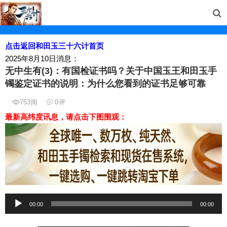
点击返回和田玉三十六计首页
2025年8月10日消息：
无中生有(3)：有国检证书吗？关于中国玉王和田玉手
镯鉴定证书的说明：为什么您看到的证书足够可靠
753
阅
0
评
最新高纬度讯息，请点击下图围观：
音
00:00
00:00
频
播