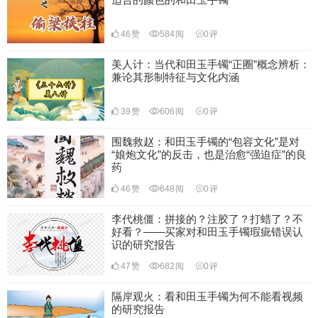
46
赞
584
阅
0
评
美人计：当代和田玉手镯“正圈”概念辨析：
兼论其形制特征与文化内涵
39
赞
606
阅
0
评
围魏救赵：和田玉手镯的“包容文化”是对
“娘炮文化”的反击，也是治愈“强迫症”的良
药
46
赞
648
阅
0
评
李代桃僵：拼接的？注胶了？打蜡了？不
好看？——买家对和田玉手镯瑕疵错误认
识的研究报告
47
赞
682
阅
0
评
隔岸观火：看和田玉手镯为何不能看视频
的研究报告