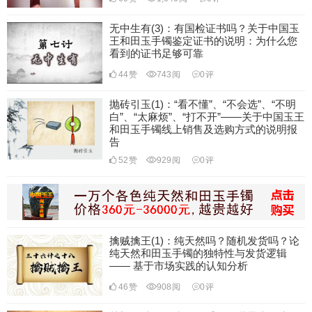
无中生有(3)：有国检证书吗？关于中国玉
王和田玉手镯鉴定证书的说明：为什么您
看到的证书足够可靠
44
赞
743
阅
0
评
抛砖引玉(1)：“看不懂”、“不会选”、“不明
白”、“太麻烦”、“打不开”——关于中国玉王
和田玉手镯线上销售及选购方式的说明报
告
52
赞
929
阅
0
评
擒贼擒王(1)：纯天然吗？随机发货吗？论
纯天然和田玉手镯的独特性与发货逻辑
—— 基于市场实践的认知分析
46
赞
908
阅
0
评