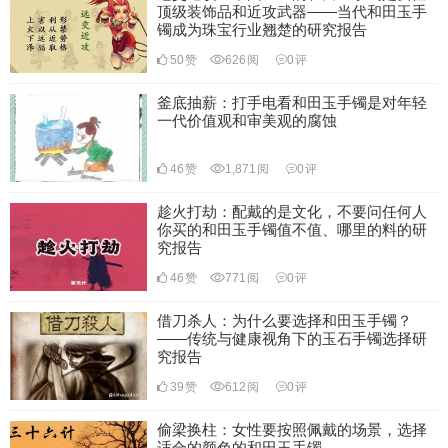
顶级装饰品和近攻武器——当代和田玉手
镯成为珠宝行业翘楚的研究报告
50
赞
626
阅
0
评
釜底抽薪：打手电看和田玉手镯是对年轻
一代价值观和审美观的腐蚀
46
赞
1,871
阅
0
评
趁火打劫：配戴的是文化，不要问任何人
你买的和田玉手镯值不值、哪里的料的研
究报告
46
赞
771
阅
0
评
借刀杀人：为什么要选择和田玉手镯？
——传统与健康视角下的玉石手镯选择研
究报告
39
赞
612
阅
0
评
偷梁换柱：女性要按照佩戴的场景，选择
适合的颜色的和田玉手镯