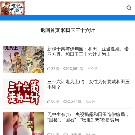
返回首页
和田玉三十六计
新疆于阗与伊甸园：和田、亚当夏娃、诺
亚方舟、和田玉三十六计走为上
37
赞
23,591
阅
0
评
三十六计走为上(2)：女性为何要戴和田玉
手镯？
60
赞
2,547
阅
0
评
无中生有(1)：央视揭露和田玉造假骗局，
“国检”、“国石”、“密度2.95”都是骗局
60
赞
1,646
阅
0
评