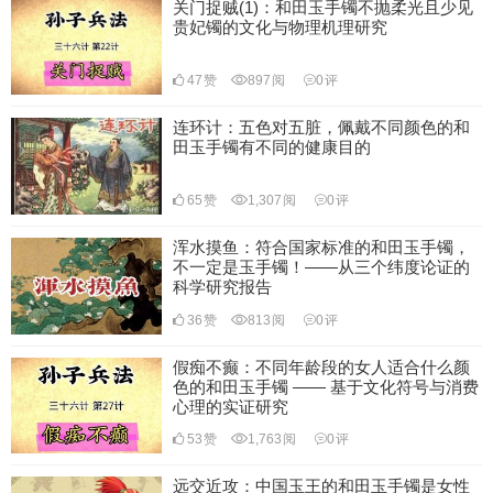
关门捉贼(1)：和田玉手镯不抛柔光且少见
贵妃镯的文化与物理机理研究
47
赞
897
阅
0
评
连环计：五色对五脏，佩戴不同颜色的和
田玉手镯有不同的健康目的
65
赞
1,307
阅
0
评
浑水摸鱼：符合国家标准的和田玉手镯，
不一定是玉手镯！——从三个纬度论证的
科学研究报告
36
赞
813
阅
0
评
假痴不癫：不同年龄段的女人适合什么颜
色的和田玉手镯 —— 基于文化符号与消费
心理的实证研究
53
赞
1,763
阅
0
评
远交近攻：中国玉王的和田玉手镯是女性